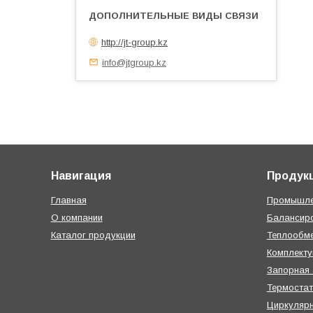
http://jt-group.kz
info@jtgroup.kz
Навигация
Продук
Главная
Промышле
О компании
Балансир
Каталог продукции
Теплообме
Комплект
Запорная
Термостат
Циркуляр