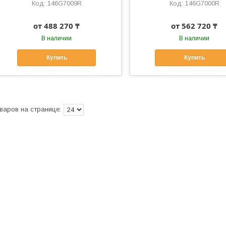
146G7009R
146G7000R
от 488 270 ₸
от 562 720 ₸
В наличии
В наличии
Купить
Купить