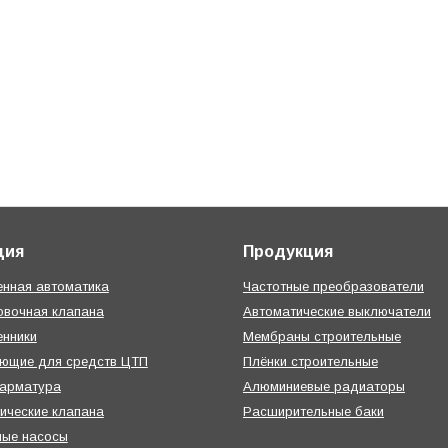
ция
Продукция
нная автоматика
Частотные преобразователи
овочная клапана
Автоматические выключатели
нники
Мембраны строительные
ующие для средств ЦТП
Плёнки строительные
 арматура
Алюминиевые радиаторы
ические клапана
Расширительные баки
ные насосы