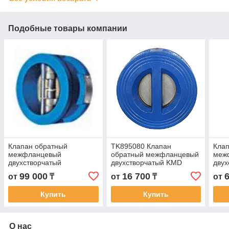
Подобные товары компании
Клапан обратный
TK895080 Клапан
Кла
межфланцевый
обратный межфланцевый
меж
двухстворчатый
двухстворчатый KMD
двух
(чугунный) Dn=300mm,
Dn=80mm, Pn=16bar,
(чуг
99 000
16 700
от
₸
от
₸
от
Pn=16bar, Tmax=130*C
Tmax=130*C
Pn=1
Купить
Купить
О нас