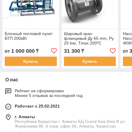
Блочный тепловой пункт
Шаровый кран
Нас
БТП 200кВт
фланцевый Ду 65 mm, Py
Насо
25 bar, Tmax 200*C
4KW
1 000 000
31 300
от
₸
₸
от
Купить
Купить
О нас
Рейтинг не сформирован
Менее 5 отзывов за последний год
Работает с 25.02.2021
г. Алматы
Республика Казахстан г. Алматы БЦ Grand Asia блок B ул.
Жумалиева 86, 6 этаж, офис 66, Алматы, Казахстан