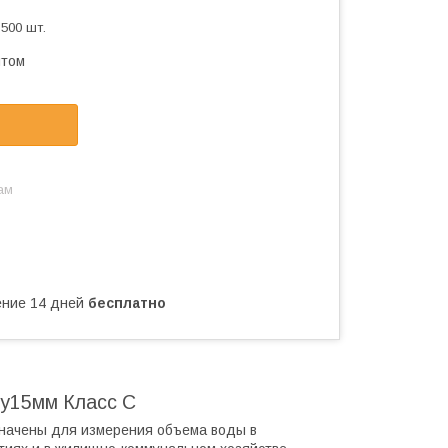
500 шт.
птом
ам
чение 14 дней
бесплатно
у15мм Класс С
начены для измерения объема воды в