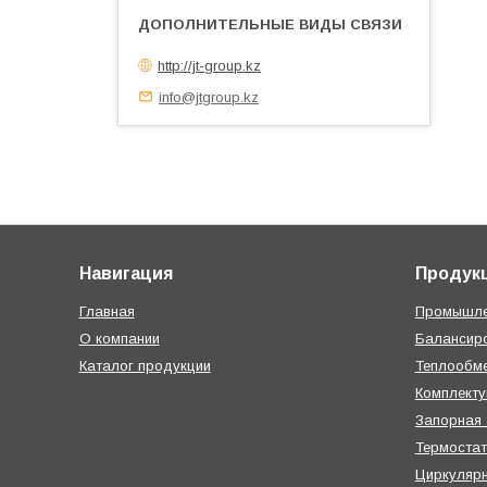
http://jt-group.kz
info@jtgroup.kz
Навигация
Продук
Главная
Промышле
О компании
Балансир
Каталог продукции
Теплообме
Комплект
Запорная
Термостат
Циркуляр