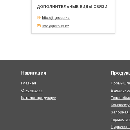
http://jt-group.kz
info@jtgroup.kz
Навигация
Продук
Главная
Промышле
О компании
Балансир
Каталог продукции
Теплообме
Комплект
Запорная
Термостат
Циркуляр