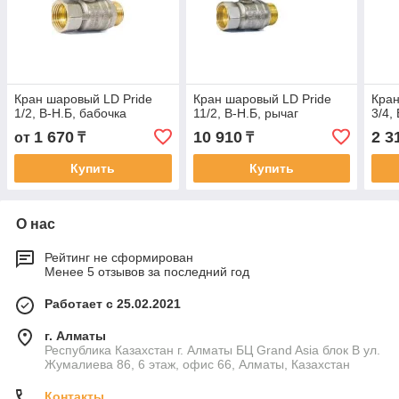
Кран шаровый LD Pride
Кран шаровый LD Pride
Кран
1/2, В-Н.Б, бабочка
11/2, В-Н.Б, рычаг
3/4,
1 670
10 910
2 3
от
₸
₸
Купить
Купить
О нас
Рейтинг не сформирован
Менее 5 отзывов за последний год
Работает с 25.02.2021
г. Алматы
Республика Казахстан г. Алматы БЦ Grand Asia блок B ул.
Жумалиева 86, 6 этаж, офис 66, Алматы, Казахстан
Контакты