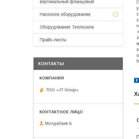
вертикальный фланцевый
Г
у
с
Насосное оборудование
с
п
Оборудование Теплосила
-
з
Прайс-листы
м
э
о
h
КОНТАКТЫ
ТОО «JT Group»
Х
Молдабаев Б
П