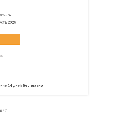
80731R
уста 2026
ам
чение 14 дней
бесплатно
0 °С