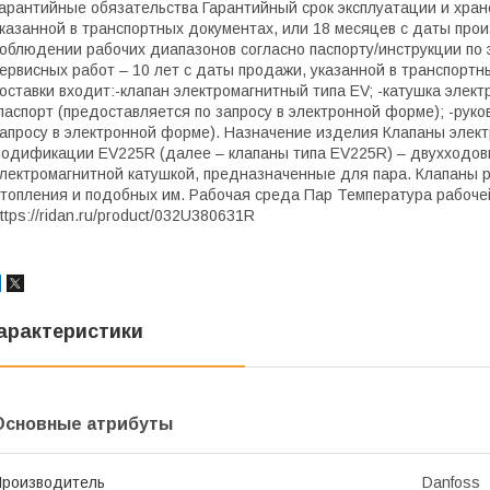
арантийные обязательства Гарантийный срок эксплуатации и хран
казанной в транспортных документах, или 18 месяцев с даты про
облюдении рабочих диапазонов согласно паспорту/инструкции по
ервисных работ – 10 лет с даты продажи, указанной в транспортн
оставки входит:-клапан электромагнитный типа EV; -катушка элект
паспорт (предоставляется по запросу в электронной форме); -рук
апросу в электронной форме). Назначение изделия Клапаны элект
одификации EV225R (далее – клапаны типа EV225R) – двухходов
лектромагнитной катушкой, предназначенные для пара. Клапаны р
топления и подобных им. Рабочая среда Пар Температура рабоче
ttps://ridan.ru/product/032U380631R
арактеристики
Основные атрибуты
роизводитель
Danfoss