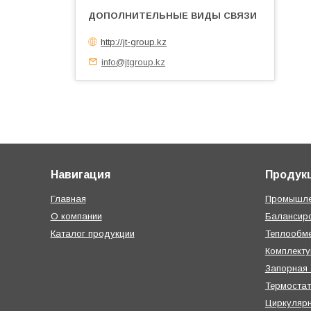
http://jt-group.kz
info@jtgroup.kz
Навигация
Продук
Главная
Промышле
О компании
Балансир
Каталог продукции
Теплообме
Комплект
Запорная
Термостат
Циркуляр