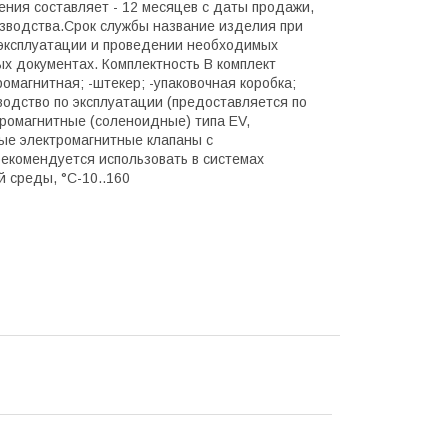
ения составляет - 12 месяцев с даты продажи,
изводства.Срок службы название изделия при
 эксплуатации и проведении необходимых
ых документах. Комплектность В комплект
ромагнитная; -штекер; -упаковочная коробка;
оводство по эксплуатации (предоставляется по
ромагнитные (соленоидные) типа EV,
ые электромагнитные клапаны с
екомендуется использовать в системах
й среды, °С-10..160