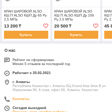
КРАН ШАРОВОЙ ALSO
КРАН ШАРОВОЙ ALSO
КРА
КШ.П ALSO КШП Ду 65 Ру
КШ.П ALSO КШП Ду 100
КШ.
2,5 МПа
Ру 2,5 МПа
Ру 2
13 200
20 500
45 
₸
₸
Купить
Купить
О нас
Рейтинг не сформирован
Менее 5 отзывов за последний год
Работает с 25.02.2021
г. Алматы
Республика Казахстан г. Алматы БЦ Grand Asia блок B ул.
Жумалиева 86, 6 этаж, офис 66, Алматы, Казахстан
Контакты
Сегодня выходной
Показать весь график работы