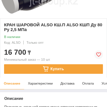
КРАН ШАРОВОЙ ALSO КШ.П ALSO КШП Ду 80
Ру 2,5 МПа
В наличии
Код: ALSO
Только опт
16 700
₸
Минимальный заказ — 10 шт.
Купить
Описание
Характеристики
Доставка
Оплата
Усл
Описание
Полностью стальной корпус крана отвечает современным