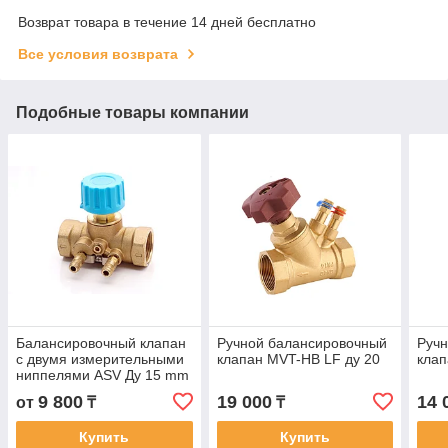
Возврат товара в течение 14 дней бесплатно
Все условия возврата
Подобные товары компании
Балансировочный клапан
Ручной балансировочный
Руч
с двумя измерительными
клапан MVT-HB LF ду 20
кла
ниппелями ASV Ду 15 mm
9 800
19 000
14 
от
₸
₸
Купить
Купить