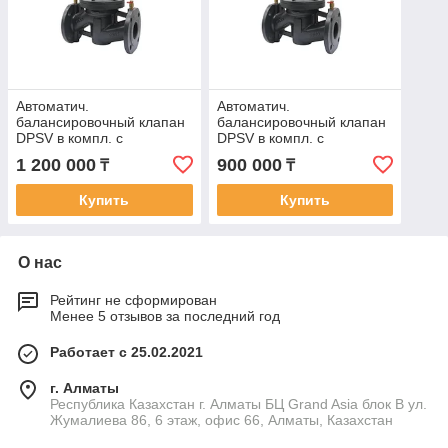
Автоматич.
Автоматич.
балансировочный клапан
балансировочный клапан
DPSV в компл. с
DPSV в компл. с
импульсной трубкой
импульсной трубкой
1 200 000
900 000
₸
₸
фланцевый DN80 20-
фланцевый DN65 20-
80кПа
80кПа
Купить
Купить
О нас
Рейтинг не сформирован
Менее 5 отзывов за последний год
Работает с 25.02.2021
г. Алматы
Республика Казахстан г. Алматы БЦ Grand Asia блок B ул.
Жумалиева 86, 6 этаж, офис 66, Алматы, Казахстан