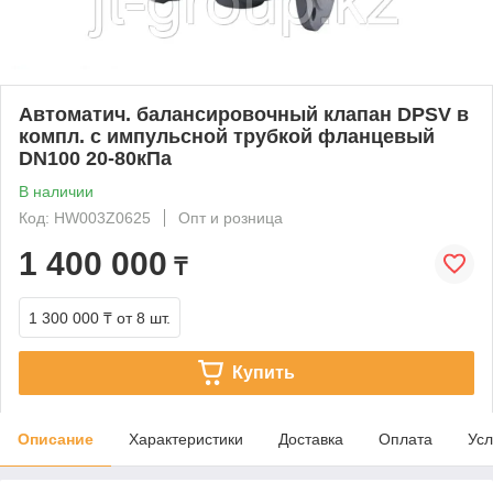
Автоматич. балансировочный клапан DPSV в
компл. с импульсной трубкой фланцевый
DN100 20-80кПа
В наличии
Код: HW003Z0625
Опт и розница
1 400 000
₸
1 300 000 ₸
от 8 шт.
Купить
Описание
Характеристики
Доставка
Оплата
Усл