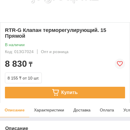
RTR-G Клапан терморегулирующий. 15
Прямой
В наличии
Код: 013G7024
Опт и розница
8 830
₸
8 155 ₸
от 10 шт.
Купить
Описание
Характеристики
Доставка
Оплата
Усл
Описание