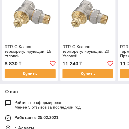
RTR-G Клапан
RTR-G Клапан
RTR
терморегулирующий. 15
терморегулирующий. 20
тер
Угловой
Угловой
Пря
8 830
11 240
11 
₸
₸
Купить
Купить
О нас
Рейтинг не сформирован
Менее 5 отзывов за последний год
Работает с 25.02.2021
г. Алматы