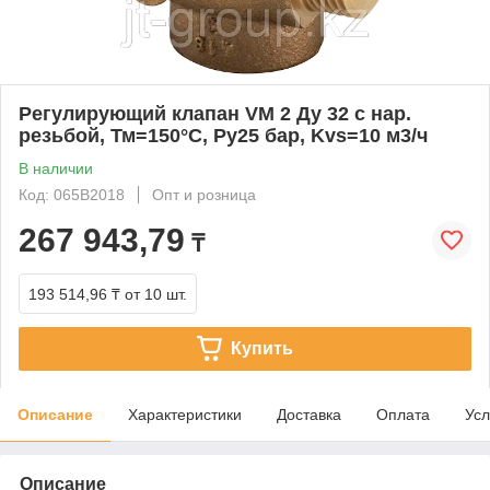
Регулирующий клапан VM 2 Ду 32 с нар.
резьбой, Тм=150°С, Ру25 бар, Kvs=10 м3/ч
В наличии
Код: 065B2018
Опт и розница
267 943,79
₸
193 514,96 ₸
от 10 шт.
Купить
Описание
Характеристики
Доставка
Оплата
Усл
Описание