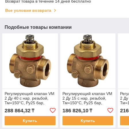
Возврат товара в течение 14 дней бесплатно
Все условия возврата
Подобные товары компании
Регулирующий клапан VM
Регулирующий клапан VM
Рег
2 Ду 40 с нар. резьбой,
2 Ду 15 с нар. резьбой,
2 Ду
Тм=150°С, Ру25 бар,
Тм=150°С, Ру25 бар,
Тм=1
Kvs=16 м3/ч
Kvs=2,5 м3/ч
Kvs=
288 864,32
186 826,10
216
₸
₸
Купить
Купить