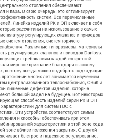
центрального отопления обеспечивают
ля и пара. В свою очередь, это оптимизирует
гоэффективность систем. Все перечисленные
лей. Линейка изделий РК и ЭП включает в себя
которые рассчитаны на использование в самых
оменклатуру регулирующих клапанов и приводов
х систем отопления, систем горячего
оснабжения. Различные типоразмеры, материалы
сть регулирующих клапанов и приводов Danfoss.
творяющих требованиям каждой конкретной
вали мировое признание благодаря высокому
ах, поэтому всегда можно подобрать подходящие
а протяжении многих лет занимается изучением
стем централизованного теплоснабжения, ОВиК и
ески лишенные дефектов изделия, которые
имеют большой задел на будущее. Вот некоторых
улирующая способность изделий серии РК и ЭП
 характеристики для систем ГВС с
стики. Эти устройства соответствуют самым
опления и способны обеспечивать при этом
мбинированной характеристики в этой зоне хода
ой зоне вблизи положения закрытия. С другой
еспечивает быстрое и надежное регулирование.