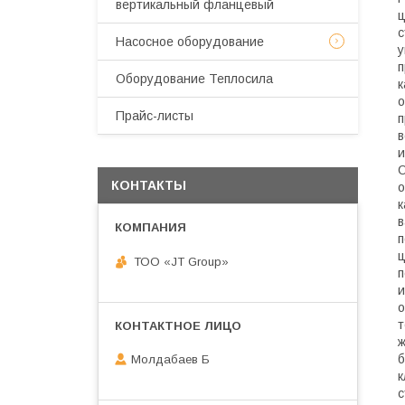
вертикальный фланцевый
ц
с
Насосное оборудование
у
п
Оборудование Теплосила
к
о
Прайс-листы
п
в
и
О
КОНТАКТЫ
о
к
в
п
ц
ТОО «JT Group»
п
и
о
т
ж
б
Молдабаев Б
к
с