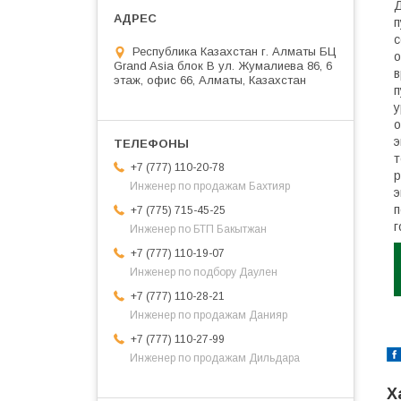
Д
п
с
Республика Казахстан г. Алматы БЦ
о
Grand Asia блок B ул. Жумалиева 86, 6
в
этаж, офис 66, Алматы, Казахстан
п
у
о
э
т
+7 (777) 110-20-78
р
Инженер по продажам Бахтияр
э
п
+7 (775) 715-45-25
г
Инженер по БТП Бакытжан
+7 (777) 110-19-07
Инженер по подбору Даулен
+7 (777) 110-28-21
Инженер по продажам Данияр
+7 (777) 110-27-99
Инженер по продажам Дильдара
Х