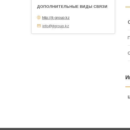
http://jt-group.kz
info@jtgroup.kz
П
С
И