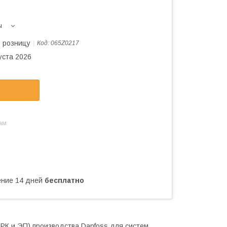
ы
в розницу
Код:
065Z0217
уста 2026
ам
чение 14 дней
бесплатно
РК и ЭП) производства Danfoss для систем