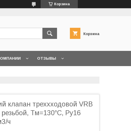
Корзина
Корзина
КОМПАНИИ
ОТЗЫВЫ
й клапан треххходовой VRB
. резьбой, Тм=130°С, Ру16
м3/ч