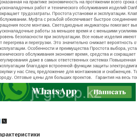
оказанная на практике экономичность на протяжении всего срока 
усконаладочных работ и технического обслуживания изделий Danf
окращает трудозатраты. Простота установки и эксплуатации. Клап
бслуживании. Муфта с резьбой обеспечивает быстрое соединение 
ращения после монтажа. Светодиодные индикаторы помогают вы
усконаладочные работы за меньшее время и с меньшими усилиям
ровень безопасности при эксплуатации. Все новые изделия имею
т перегрева и перегрузки. Это значительно снижает вероятность о
ксплуатации. Особенности и преимущества Простота выбора, уста
ехнического обслуживания экономит время, средства и сокращае
егулирования даже в самых ответственных системах Повышенная 
ксплуатации благодаря встроенной функции защиты электродвига
окупки у нас Спец предложение для монтажников и снабженцев. То
ороду. Оптовые цены для больших проектов. Гарантия на весь то
арактеристики