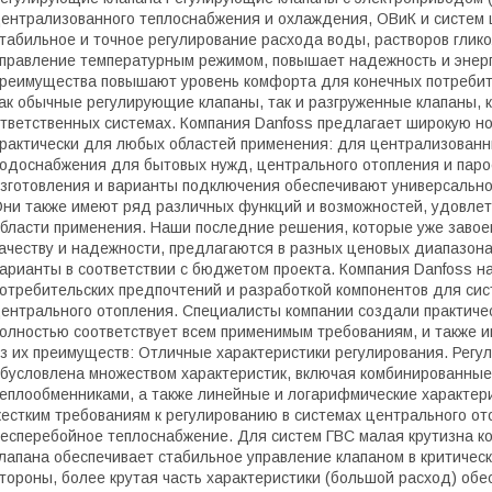
ентрализованного теплоснабжения и охлаждения, ОВиК и систем 
табильное и точное регулирование расхода воды, растворов глико
правление температурным режимом, повышает надежность и энер
реимущества повышают уровень комфорта для конечных потребите
ак обычные регулирующие клапаны, так и разгруженные клапаны, 
тветственных системах. Компания Danfoss предлагает широкую н
рактически для любых областей применения: для централизованны
одоснабжения для бытовых нужд, центрального отопления и пар
зготовления и варианты подключения обеспечивают универсально
ни также имеют ряд различных функций и возможностей, удовле
бласти применения. Наши последние решения, которые уже завое
ачеству и надежности, предлагаются в разных ценовых диапазон
арианты в соответствии с бюджетом проекта. Компания Danfoss н
отребительских предпочтений и разработкой компонентов для си
ентрального отопления. Специалисты компании создали практич
олностью соответствует всем применимым требованиям, и также 
з их преимуществ: Отличные характеристики регулирования. Рег
бусловлена множеством характеристик, включая комбинированные
еплообменниками, а также линейные и логарифмические характери
естким требованиям к регулированию в системах центрального от
есперебойное теплоснабжение. Для систем ГВС малая крутизна ко
лапана обеспечивает стабильное управление клапаном в критическ
тороны, более крутая часть характеристики (большой расход) об