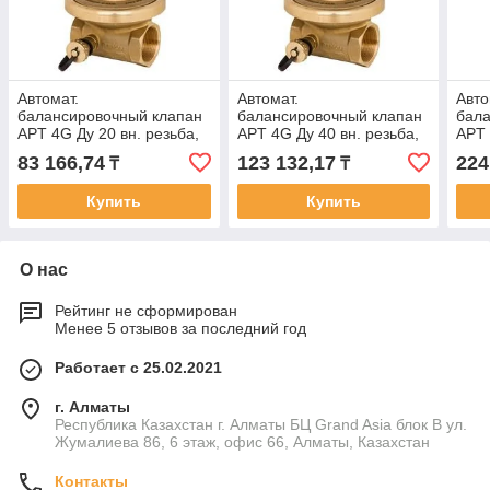
Автомат.
Автомат.
Авто
балансировочный клапан
балансировочный клапан
бала
APT 4G Ду 20 вн. резьба,
APT 4G Ду 40 вн. резьба,
APT 
dP=0.05-0.25 бар, Ру16
dP=0.05-0.25 бар, Ру16
dP=0
83 166,74
123 132,17
224
₸
₸
бар, Kvs=2,5 м3/ч
бар, Kvs=10 м3/ч
бар,
Купить
Купить
О нас
Рейтинг не сформирован
Менее 5 отзывов за последний год
Работает с 25.02.2021
г. Алматы
Республика Казахстан г. Алматы БЦ Grand Asia блок B ул.
Жумалиева 86, 6 этаж, офис 66, Алматы, Казахстан
Контакты