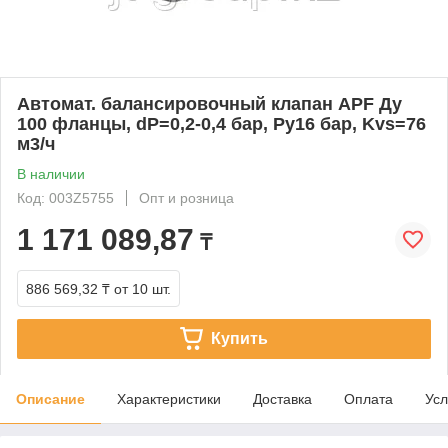
Автомат. балансировочный клапан APF Ду
100 фланцы, dP=0,2-0,4 бар, Ру16 бар, Kvs=76
м3/ч
В наличии
Код: 003Z5755
Опт и розница
1 171 089,87
₸
886 569,32 ₸
от 10 шт.
Купить
Описание
Характеристики
Доставка
Оплата
Усл