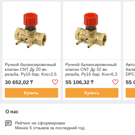
Ручной балансировочный
Ручной балансировочный
Авто
клапан CNT Ду 20 вн.
клапан CNT Ду 32 вн.
бала
резьба, Ру16 бар, Kvs=2,5
резьба, Ру16 бар, Kvs=6,3
DPC-
м3/ч
м3/ч
резь
30 652,02
55 106,32
55 
₸
₸
бар
Купить
Купить
О нас
Рейтинг не сформирован
Менее 5 отзывов за последний год