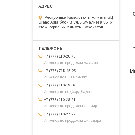
Республика Казахстан г. Алматы БЦ
Grand Asia блок B ул. Жумалиева 86, 6
этаж, офис 66, Алматы, Казахстан
П
С
+7 (777) 110-20-78
Инженер по продажам Бахтияр
И
+7 (775) 715-45-25
Инженер по БТП Бакытжан
+7 (777) 110-19-07
Инженер по подбору Даулен
+7 (777) 110-28-21
Инженер по продажам Данияр
+7 (777) 110-27-99
Инженер по продажам Дильдара