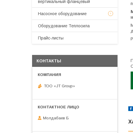
вертикальный фланцевый
п
Насосное оборудование
м
М
Оборудование Теплосила
д
Прайс-листы
Р
П
КОНТАКТЫ
О
ТОО «JT Group»
Молдабаев Б
Х