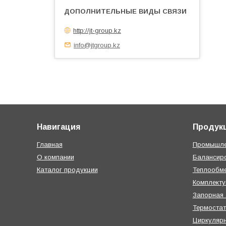
http://jt-group.kz
info@jtgroup.kz
Навигация
Продук
Главная
Промышле
О компании
Балансир
Каталог продукции
Теплообме
Комплект
Запорная
Термостат
Циркуляр