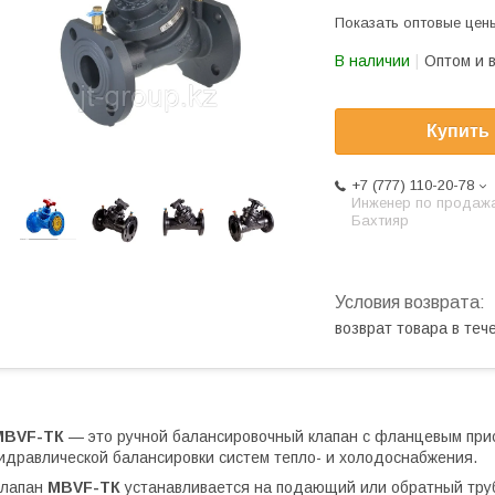
Показать оптовые цен
В наличии
Оптом и 
Купить
+7 (777) 110-20-78
Инженер по продаж
Бахтияр
возврат товара в те
MBVF-ТК
— это ручной балансировочный клапан с фланцевым пр
идравлической балансировки систем тепло- и холодоснабжения.
Клапан
MBVF-ТК
устанавливается на подающий или обратный труб