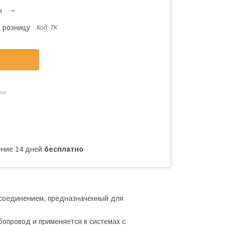
ы
в розницу
Код:
ТК
ам
чение 14 дней
бесплатно
исоединением, предназначенный для
опровод и применяется в системах с