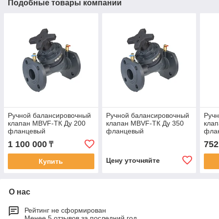
Подобные товары компании
Ручной балансировочный
Ручной балансировочный
Руч
клапан MBVF-ТК Ду 200
клапан MBVF-ТК Ду 350
клап
фланцевый
фланцевый
флан
Kvs=
1 100 000
752
₸
Цену уточняйте
Купить
О нас
Рейтинг не сформирован
Менее 5 отзывов за последний год