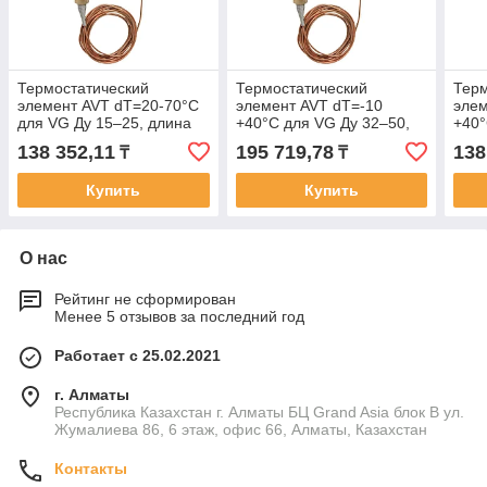
Термостатический
Термостатический
Терм
элемент AVT dT=20-70°С
элемент AVT dT=-10
элем
для VG Ду 15–25, длина
+40°С для VG Ду 32–50,
+40°
170 мм наруж. 1/2"
длина 210 мм наруж. 3/4"
длин
138 352,11
195 719,78
138
₸
₸
Купить
Купить
О нас
Рейтинг не сформирован
Менее 5 отзывов за последний год
Работает с 25.02.2021
г. Алматы
Республика Казахстан г. Алматы БЦ Grand Asia блок B ул.
Жумалиева 86, 6 этаж, офис 66, Алматы, Казахстан
Контакты