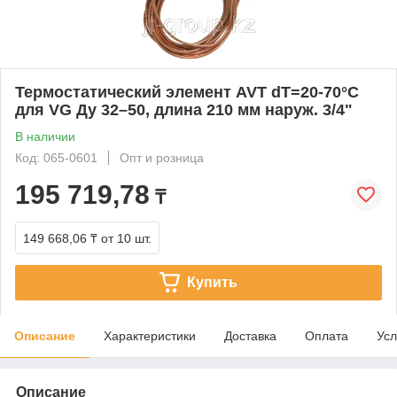
Термостатический элемент AVT dT=20-70°С
для VG Ду 32–50, длина 210 мм наруж. 3/4"
В наличии
Код: 065-0601
Опт и розница
195 719,78
₸
149 668,06 ₸
от 10 шт.
Купить
Описание
Характеристики
Доставка
Оплата
Усл
Описание