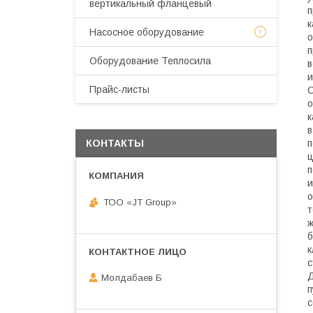
вертикальный фланцевый
п
к
Насосное оборудование
о
п
Оборудование Теплосила
в
и
Прайс-листы
О
о
к
в
п
КОНТАКТЫ
ц
п
и
о
ТОО «JT Group»
т
ж
б
к
с
Д
Молдабаев Б
п
с