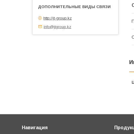
http://jt-group.kz
П
info@jtgroup.kz
С
И
Навигация
Продук