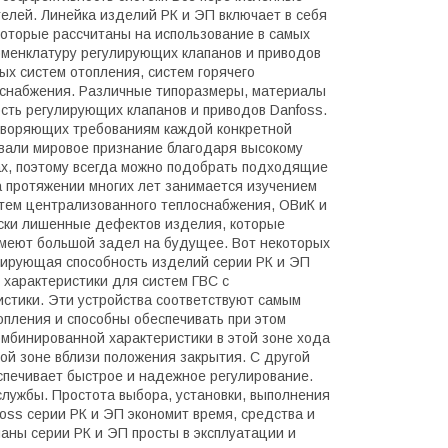
лей. Линейка изделий РК и ЭП включает в себя
которые рассчитаны на использование в самых
оменклатуру регулирующих клапанов и приводов
х систем отопления, систем горячего
оснабжения. Различные типоразмеры, материалы
сть регулирующих клапанов и приводов Danfoss.
творяющих требованиям каждой конкретной
вали мировое признание благодаря высокому
ах, поэтому всегда можно подобрать подходящие
а протяжении многих лет занимается изучением
стем централизованного теплоснабжения, ОВиК и
ески лишенные дефектов изделия, которые
имеют большой задел на будущее. Вот некоторых
улирующая способность изделий серии РК и ЭП
 характеристики для систем ГВС с
стики. Эти устройства соответствуют самым
опления и способны обеспечивать при этом
мбинированной характеристики в этой зоне хода
ой зоне вблизи положения закрытия. С другой
еспечивает быстрое и надежное регулирование.
службы. Простота выбора, установки, выполнения
oss серии РК и ЭП экономит время, средства и
аны серии РК и ЭП просты в эксплуатации и