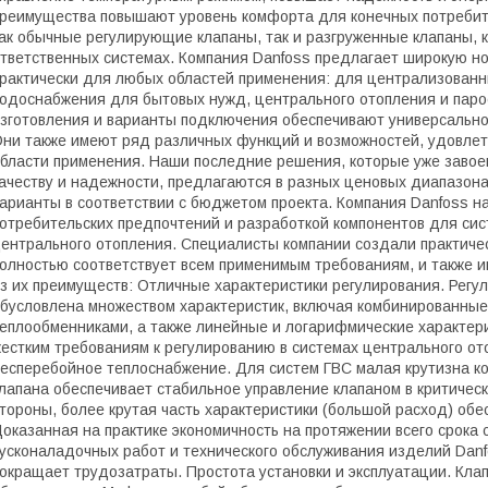
реимущества повышают уровень комфорта для конечных потребите
ак обычные регулирующие клапаны, так и разгруженные клапаны, 
тветственных системах. Компания Danfoss предлагает широкую н
рактически для любых областей применения: для централизованны
одоснабжения для бытовых нужд, центрального отопления и пар
зготовления и варианты подключения обеспечивают универсально
ни также имеют ряд различных функций и возможностей, удовле
бласти применения. Наши последние решения, которые уже завое
ачеству и надежности, предлагаются в разных ценовых диапазон
арианты в соответствии с бюджетом проекта. Компания Danfoss н
отребительских предпочтений и разработкой компонентов для си
ентрального отопления. Специалисты компании создали практич
олностью соответствует всем применимым требованиям, и также 
з их преимуществ: Отличные характеристики регулирования. Рег
бусловлена множеством характеристик, включая комбинированные
еплообменниками, а также линейные и логарифмические характери
естким требованиям к регулированию в системах центрального от
есперебойное теплоснабжение. Для систем ГВС малая крутизна ко
лапана обеспечивает стабильное управление клапаном в критическ
тороны, более крутая часть характеристики (большой расход) об
оказанная на практике экономичность на протяжении всего срока 
усконаладочных работ и технического обслуживания изделий Danf
окращает трудозатраты. Простота установки и эксплуатации. Клап