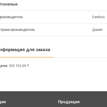
Основные
роизводитель
Danfoss
трана производитель
Дания
нформация для заказа
Цена:
203 702,69 ₸
ция
Продукция