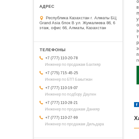
о
в
п
Республика Казахстан г. Алматы БЦ
у
Grand Asia блок B ул. Жумалиева 86, 6
о
этаж, офис 66, Алматы, Казахстан
э
т
р
э
п
+7 (777) 110-20-78
г
Инженер по продажам Бахтияр
+7 (775) 715-45-25
Инженер по БТП Бакытжан
+7 (777) 110-19-07
Инженер по подбору Даулен
+7 (777) 110-28-21
Инженер по продажам Данияр
Х
+7 (777) 110-27-99
Инженер по продажам Дильдара