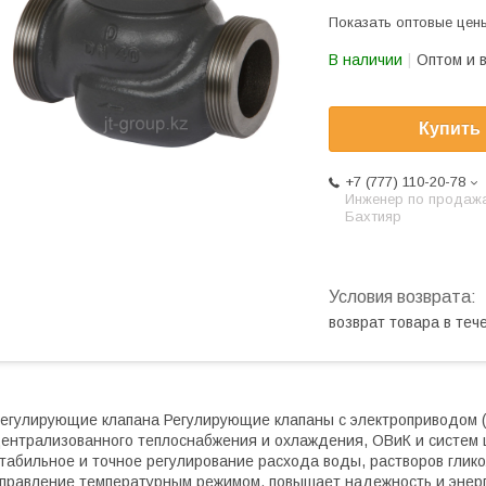
Показать оптовые цен
В наличии
Оптом и 
Купить
+7 (777) 110-20-78
Инженер по продаж
Бахтияр
возврат товара в те
егулирующие клапана Регулирующие клапаны с электроприводом (
ентрализованного теплоснабжения и охлаждения, ОВиК и систем 
табильное и точное регулирование расхода воды, растворов глико
правление температурным режимом, повышает надежность и энер