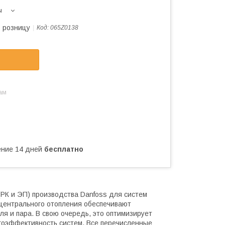
ы
в розницу
Код:
065Z0138
ам
чение 14 дней
бесплатно
РК и ЭП) производства Danfoss для систем
центрального отопления обеспечивают
ля и пара. В свою очередь, это оптимизирует
гоэффективность систем. Все перечисленные