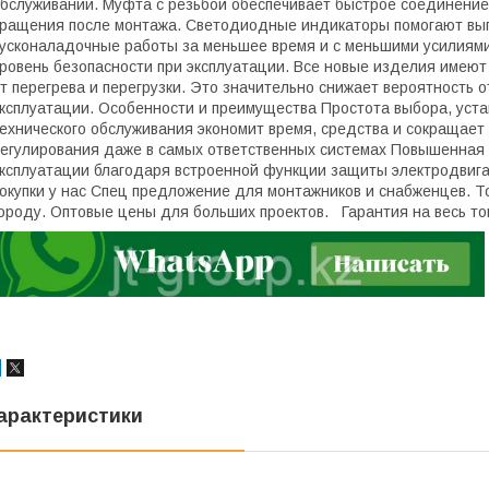
бслуживании. Муфта с резьбой обеспечивает быстрое соединение 
ращения после монтажа. Светодиодные индикаторы помогают вы
усконаладочные работы за меньшее время и с меньшими усилиям
ровень безопасности при эксплуатации. Все новые изделия имею
т перегрева и перегрузки. Это значительно снижает вероятность о
ксплуатации. Особенности и преимущества Простота выбора, уста
ехнического обслуживания экономит время, средства и сокращае
егулирования даже в самых ответственных системах Повышенная 
ксплуатации благодаря встроенной функции защиты электродвига
окупки у нас Спец предложение для монтажников и снабженцев. То
ороду. Оптовые цены для больших проектов. Гарантия на весь то
арактеристики