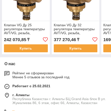
Клапан VG Ду 25
Клапан VG Ду 32
Клап
регулятора температуры
регулятора температуры
регу
AVT/VG, резьба,
AVT/VG, резьба,
AVT/
Тм=150°С, Ру25 бар,
Тм=150°С, Ру25 бар,
Тм=1
242 070,85
377 270,46
169
₸
₸
Kvs=8 м3/ч
Kvs=12,5 м3/ч
Kvs=
Купить
Купить
О нас
Рейтинг не сформирован
Менее 5 отзывов за последний год
Работает с 25.02.2021
г. Алматы
Республика Казахстан г. Алматы БЦ Grand Asia блок B ул.
Жумалиева 86, 6 этаж, офис 66, Алматы, Казахстан