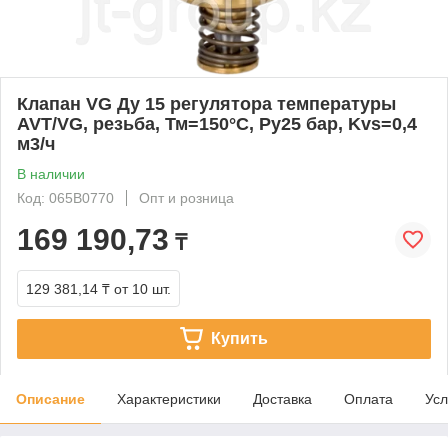
Клапан VG Ду 15 регулятора температуры
AVT/VG, резьба, Тм=150°С, Ру25 бар, Kvs=0,4
м3/ч
В наличии
Код: 065B0770
Опт и розница
169 190,73
₸
129 381,14 ₸
от 10 шт.
Купить
Описание
Характеристики
Доставка
Оплата
Усл