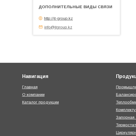
http://jt-group.kz
info@jtgroup.kz
Навигация
Продук
Главная
Промышле
О компании
Балансир
Каталог продукции
Теплообме
Комплект
Запорная
Термостат
Циркуляр