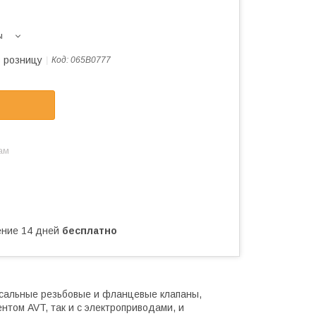
ы
в розницу
Код:
065B0777
ам
чение 14 дней
бесплатно
рсальные резьбовые и фланцевые клапаны,
нтом AVT, так и с электроприводами, и