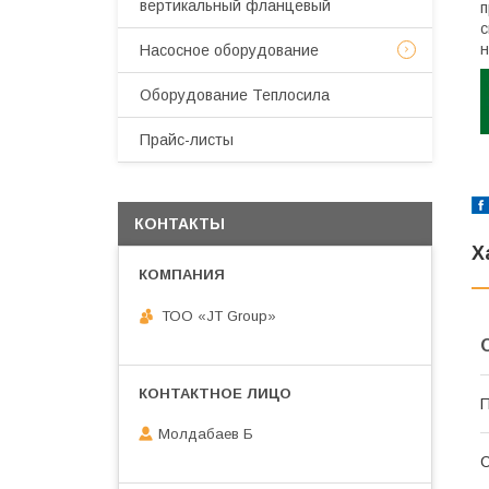
вертикальный фланцевый
п
с
н
Насосное оборудование
Оборудование Теплосила
Прайс-листы
КОНТАКТЫ
Х
ТОО «JT Group»
П
Молдабаев Б
С