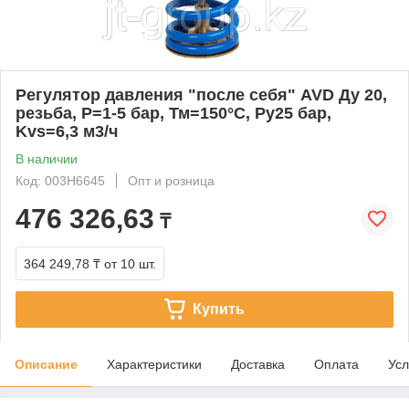
Регулятор давления "после себя" AVD Ду 20,
резьба, P=1-5 бар, Тм=150°С, Ру25 бар,
Kvs=6,3 м3/ч
В наличии
Код: 003H6645
Опт и розница
476 326,63
₸
364 249,78 ₸
от 10 шт.
Купить
Описание
Характеристики
Доставка
Оплата
Усл