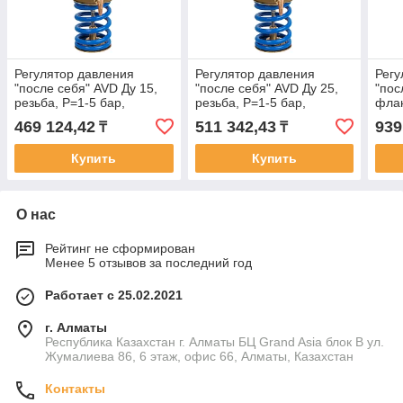
Регулятор давления
Регулятор давления
Регу
"после себя" AVD Ду 15,
"после себя" AVD Ду 25,
"пос
резьба, P=1-5 бар,
резьба, P=1-5 бар,
флан
Тм=150°С, Ру25 бар,
Тм=150°С, Ру25 бар,
Тм=1
469 124,42
511 342,43
939
₸
₸
Kvs=4 м3/ч
Kvs=8 м3/ч
Kvs=
Купить
Купить
О нас
Рейтинг не сформирован
Менее 5 отзывов за последний год
Работает с 25.02.2021
г. Алматы
Республика Казахстан г. Алматы БЦ Grand Asia блок B ул.
Жумалиева 86, 6 этаж, офис 66, Алматы, Казахстан
Контакты