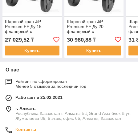
Шаровой кран JiP
Шаровой кран JiP
Шаро
Premium FF Ду 15
Premium FF Ду 20
Prem
фланцевый с
фланцевый с
фла
рукояткой,Тм=180°С, Ру40
рукояткой,Тм=180°С, Ру40
руко
27 029,52
30 980,88
31 
₸
₸
бар
бар
бар
Купить
Купить
О нас
Рейтинг не сформирован
Менее 5 отзывов за последний год
Работает с 25.02.2021
г. Алматы
Республика Казахстан г. Алматы БЦ Grand Asia блок B ул.
Жумалиева 86, 6 этаж, офис 66, Алматы, Казахстан
Контакты