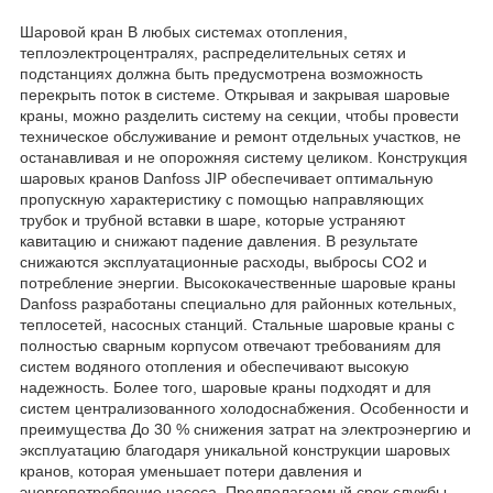
Шаровой кран В любых системах отопления,
теплоэлектроцентралях, распределительных сетях и
подстанциях должна быть предусмотрена возможность
перекрыть поток в системе. Открывая и закрывая шаровые
краны, можно разделить систему на секции, чтобы провести
техническое обслуживание и ремонт отдельных участков, не
останавливая и не опорожняя систему целиком. Конструкция
шаровых кранов Danfoss JIP обеспечивает оптимальную
пропускную характеристику с помощью направляющих
трубок и трубной вставки в шаре, которые устраняют
кавитацию и снижают падение давления. В результате
снижаются эксплуатационные расходы, выбросы CO2 и
потребление энергии. Высококачественные шаровые краны
Danfoss разработаны специально для районных котельных,
теплосетей, насосных станций. Стальные шаровые краны с
полностью сварным корпусом отвечают требованиям для
систем водяного отопления и обеспечивают высокую
надежность. Более того, шаровые краны подходят и для
систем централизованного холодоснабжения. Особенности и
преимущества До 30 % снижения затрат на электроэнергию и
эксплуатацию благодаря уникальной конструкции шаровых
кранов, которая уменьшает потери давления и
энергопотребление насоса. Предполагаемый срок службы