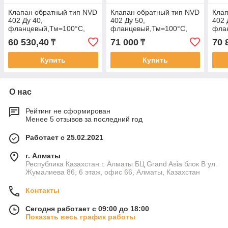
Клапан обратный тип NVD
Клапан обратный тип NVD
Клап
402 Ду 40,
402 Ду 50,
402 
фланцевый,Тм=100°С,
фланцевый,Тм=100°С,
фла
Ру16 бар
Ру16 бар
Ру16
60 530,40
71 000
70 
₸
₸
Купить
Купить
О нас
Рейтинг не сформирован
Менее 5 отзывов за последний год
Работает с 25.02.2021
г. Алматы
Республика Казахстан г. Алматы БЦ Grand Asia блок B ул.
Жумалиева 86, 6 этаж, офис 66, Алматы, Казахстан
Контакты
Сегодня работает с 09:00 до 18:00
Показать весь график работы