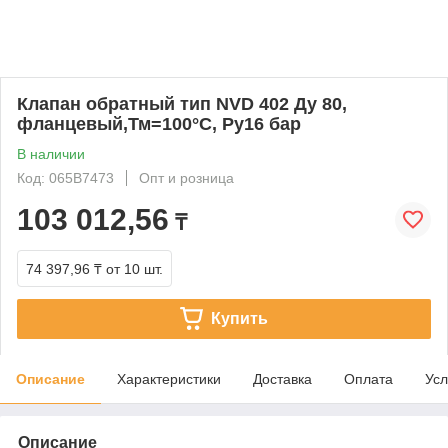
Клапан обратный тип NVD 402 Ду 80,
фланцевый,Тм=100°С, Ру16 бар
В наличии
Код: 065B7473
Опт и розница
103 012,56
₸
74 397,96 ₸
от 10 шт.
Купить
Описание
Характеристики
Доставка
Оплата
Усл
Описание