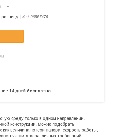
ы
в розницу
Код:
065B7476
ам
чение 14 дней
бесплатно
очую среду только в одном направлении.
чной конструкции. Можно подобрать
 как величина потери напора, скорость работы,
конструкции для различных требований