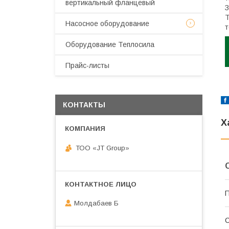
вертикальный фланцевый
З
Т
Насосное оборудование
т
Оборудование Теплосила
Прайс-листы
КОНТАКТЫ
Х
ТОО «JT Group»
П
Молдабаев Б
С