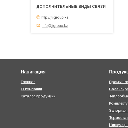
http://jt-group.kz
info@jtgroup.kz
Навигация
Продук
Главная
Промышле
О компании
Балансир
Каталог продукции
Теплообме
Комплект
Запорная
Термостат
Циркуляр