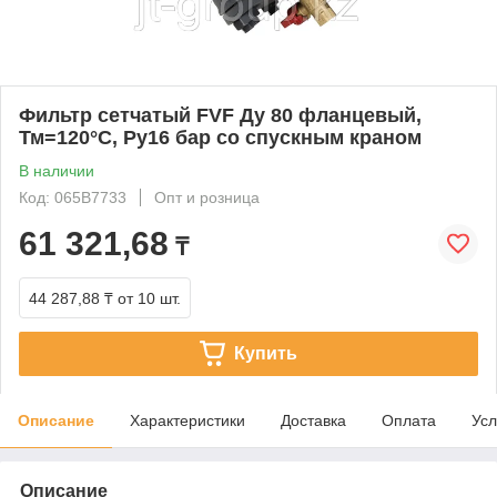
Фильтр сетчатый FVF Ду 80 фланцевый,
Тм=120°С, Ру16 бар со спускным краном
В наличии
Код: 065B7733
Опт и розница
61 321,68
₸
44 287,88 ₸
от 10 шт.
Купить
Описание
Характеристики
Доставка
Оплата
Усл
Описание