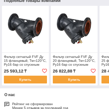
Подобные товары компании
Фильтр сетчатый FVF Ду
Фильтр сетчатый FVF Ду
Филь
15 фланцевый, Тм=120°С,
20 фланцевый, Тм=120°С,
25 ф
Ру16 бар со спускным
Ру16 бар со спускным
Ру16
краном
краном
кра
25 593,12
26 822,88
28 
₸
₸
Купить
Купить
О нас
Рейтинг не сформирован
Менее 5 отзывов за последний год