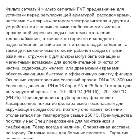
Фильтр сетчатый Фильтр сетчатый FVF предназначен для
установки перед регулирующей арматурой, расходомерами,
насосами с «мокрым» ротором электродвигателя и другими
устройства-ми с повышенными требованиями к чисто-те
проходящей через них воды в системах отопления,
теплоснабжения, технического горячего и холодного
водоснабжения, хозяйственно-питьевого водоснабжения, а
также для механической очистки рабочей среды от грязи,
ржавчины, стружки и т. д.Фильтры могут быть оснащены
магнитными вставками для дополнительной очистки от
частиц, содержащих железо, или дренажными кранами,
обеспечивающими быструю и эффективную очистку фильтра.
Основные характеристики Условный проход: DN = 15–300 мм.
Условное давление: PN = 16 бар и PN = 25 бар. Температура
регулируемой среды:Т = –10...300 °С (PN 16), –20...350 °C
(PN 25). Присоединение к трубопроводу фланцевое.
Лакокрасочное покрытие фильтра имеет безопасный для
окружающей среды состав, поэтому оно может частично
отслаиваться при температуре свыше 150 °С. Преимущества
покупки у нас Спец предложение для монтажников и
снабженцев. Товар всегда в наличии. Оперативная доставка
по городу. Оптовые цены для больших проектов. Гарантия
на весь товар.