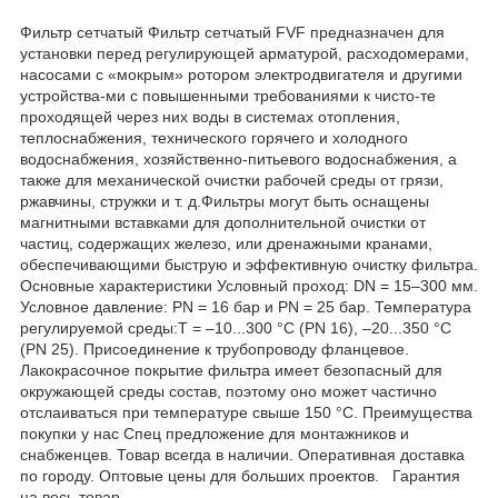
Фильтр сетчатый Фильтр сетчатый FVF предназначен для
установки перед регулирующей арматурой, расходомерами,
насосами с «мокрым» ротором электродвигателя и другими
устройства-ми с повышенными требованиями к чисто-те
проходящей через них воды в системах отопления,
теплоснабжения, технического горячего и холодного
водоснабжения, хозяйственно-питьевого водоснабжения, а
также для механической очистки рабочей среды от грязи,
ржавчины, стружки и т. д.Фильтры могут быть оснащены
магнитными вставками для дополнительной очистки от
частиц, содержащих железо, или дренажными кранами,
обеспечивающими быструю и эффективную очистку фильтра.
Основные характеристики Условный проход: DN = 15–300 мм.
Условное давление: PN = 16 бар и PN = 25 бар. Температура
регулируемой среды:Т = –10...300 °С (PN 16), –20...350 °C
(PN 25). Присоединение к трубопроводу фланцевое.
Лакокрасочное покрытие фильтра имеет безопасный для
окружающей среды состав, поэтому оно может частично
отслаиваться при температуре свыше 150 °С. Преимущества
покупки у нас Спец предложение для монтажников и
снабженцев. Товар всегда в наличии. Оперативная доставка
по городу. Оптовые цены для больших проектов. Гарантия
на весь товар.