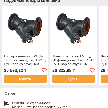
Подобные товары компании
Фильтр сетчатый FVF Ду
Фильтр сетчатый FVF Ду
Филь
15 фланцевый, Тм=120°С,
20 фланцевый, Тм=120°С,
25 ф
Ру16 бар со спускным
Ру16 бар со спускным
Ру16
краном
краном
кра
25 593,12
26 822,88
28 
₸
₸
Купить
Купить
О нас
Рейтинг не сформирован
Менее 5 отзывов за последний год