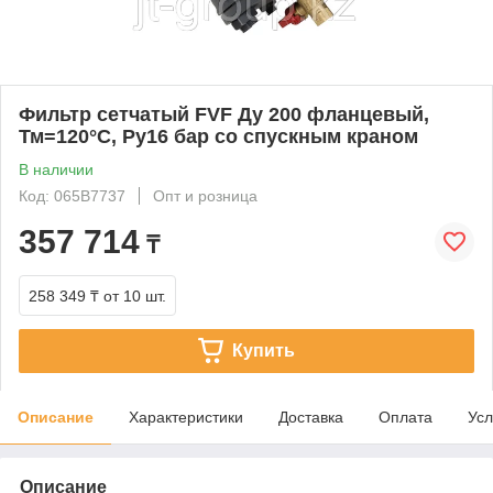
Фильтр сетчатый FVF Ду 200 фланцевый,
Тм=120°С, Ру16 бар со спускным краном
В наличии
Код: 065B7737
Опт и розница
357 714
₸
258 349 ₸
от 10 шт.
Купить
Описание
Характеристики
Доставка
Оплата
Усл
Описание