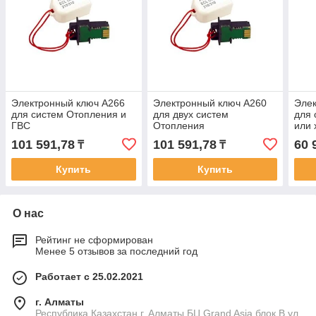
Электронный ключ A266
Электронный ключ A260
Элек
для систем Отопления и
для двух систем
для 
ГВС
Отопления
или
101 591,78
101 591,78
60 
₸
₸
Купить
Купить
О нас
Рейтинг не сформирован
Менее 5 отзывов за последний год
Работает с 25.02.2021
г. Алматы
Республика Казахстан г. Алматы БЦ Grand Asia блок B ул.