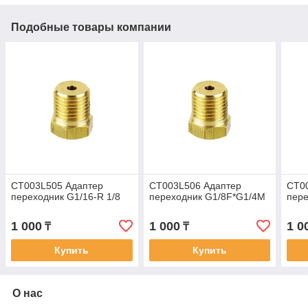
Подобные товары компании
CT003L505 Адаптер
CT003L506 Адаптер
CT0
переходник G1/16-R 1/8
переходник G1/8F*G1/4M
пере
1 000
1 000
1 0
₸
₸
Купить
Купить
О нас