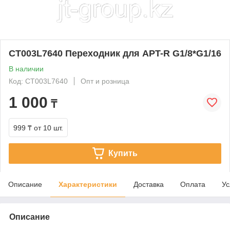
CТ003L7640 Переходник для APT-R G1/8*G1/16
В наличии
Код: CТ003L7640
Опт и розница
1 000
₸
999 ₸
от 10 шт.
Купить
Описание
Характеристики
Доставка
Оплата
Ус
Описание