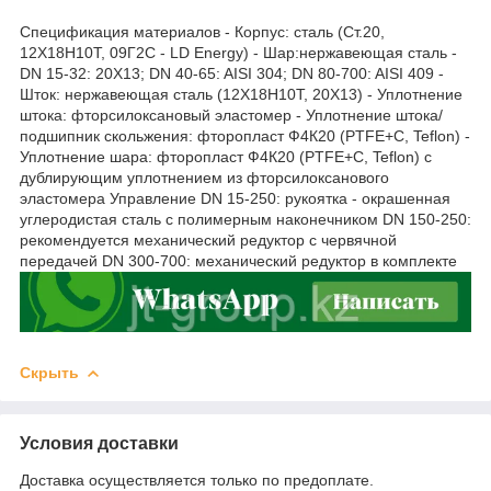
Спецификация материалов - Корпус: сталь (Ст.20,
12Х18Н10Т, 09Г2С - LD Energy) - Шар:нержавеющая сталь -
DN 15-32: 20X13; DN 40-65: AISI 304; DN 80-700: AISI 409 -
Шток: нержавеющая сталь (12Х18Н10Т, 20Х13) - Уплотнение
штока: фторсилоксановый эластомер - Уплотнение штока/
подшипник скольжения: фторопласт Ф4К20 (PTFE+C, Teflon) -
Уплотнение шара: фторопласт Ф4К20 (PTFE+C, Teflon) с
дублирующим уплотнением из фторсилоксанового
эластомера Управление DN 15-250: рукоятка - окрашенная
углеродистая сталь с полимерным наконечником DN 150-250:
рекомендуется механический редуктор с червячной
передачей DN 300-700: механический редуктор в комплекте
Скрыть
Условия доставки
Доставка осуществляется только по предоплате.