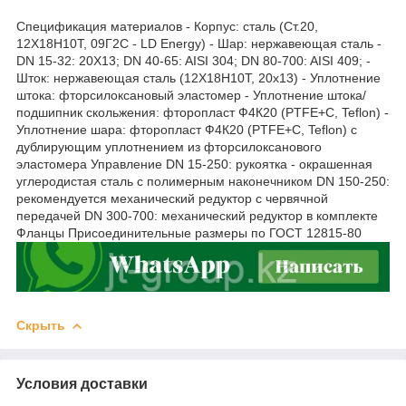
Спецификация материалов - Корпус: сталь (Ст.20,
12Х18Н10Т, 09Г2С - LD Energy) - Шар: нержавеющая сталь -
DN 15-32: 20X13; DN 40-65: AISI 304; DN 80-700: AISI 409; -
Шток: нержавеющая сталь (12Х18Н10Т, 20x13) - Уплотнение
штока: фторсилоксановый эластомер - Уплотнение штока/
подшипник скольжения: фторопласт Ф4К20 (PTFE+C, Teflon) -
Уплотнение шара: фторопласт Ф4К20 (PTFE+C, Teflon) с
дублирующим уплотнением из фторсилоксанового
эластомера Управление DN 15-250: рукоятка - окрашенная
углеродистая сталь с полимерным наконечником DN 150-250:
рекомендуется механический редуктор с червячной
передачей DN 300-700: механический редуктор в комплекте
Фланцы Присоединительные размеры по ГОСТ 12815-80
Скрыть
Условия доставки