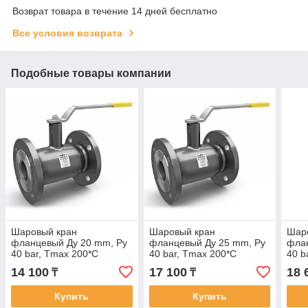
Возврат товара в течение 14 дней бесплатно
Все условия возврата
Подобные товары компании
Шаровый кран
Шаровый кран
Шар
фланцевый Ду 20 mm, Py
фланцевый Ду 25 mm, Py
флан
40 bar, Tmax 200*C
40 bar, Tmax 200*C
40 b
14 100
17 100
18 
₸
₸
Купить
Купить