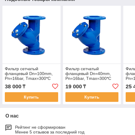
Фильтр сетчатый
Фильтр сетчатый
Филь
фланцевый Dn=100mm,
фланцевый Dn=40mm,
фла
Pn=16bar, Tmax=300*C
Pn=16bar, Tmax=300*C
Pn=1
100
38 000
19 000
25 
₸
₸
Купить
Купить
О нас
Рейтинг не сформирован
Менее 5 отзывов за последний год