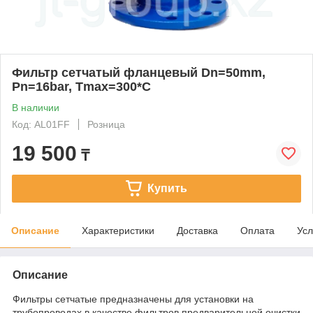
Фильтр сетчатый фланцевый Dn=50mm,
Pn=16bar, Tmax=300*C
В наличии
Код: AL01FF
Розница
19 500
₸
Купить
Описание
Характеристики
Доставка
Оплата
Усл
Описание
Фильтры сетчатые предназначены для установки на
трубопроводах в качестве фильтров предварительной очистки