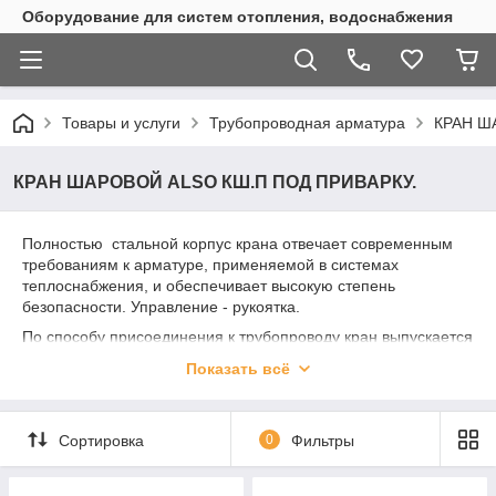
Оборудование для систем отопления, водоснабжения
Товары и услуги
Трубопроводная арматура
КРАН Ш
КРАН ШАРОВОЙ ALSO КШ.П ПОД ПРИВАРКУ.
Полностью стальной корпус крана отвечает современным
требованиям к арматуре, применяемой в системах
теплоснабжения, и обеспечивает высокую степень
безопасности. Управление - рукоятка.
По способу присоединения к трубопроводу кран выпускается
в модификациях:
Показать всё
с патрубками для приварки к трубопроводу
с фланцами
Сортировка
0
Фильтры
Основные характеристики:
DN 15-150.