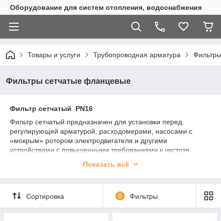
Оборудование для систем отопления, водоснабжения
Товары и услуги
Трубопроводная арматура
Фильтры
Фильтры сетчатые фланцевые
Фильтр сетчатый PN16
Фильтр сетчатый предназначен для установки перед
регулирующей арматурой, расходомерами, насосами с
«мокрым» ротором электродвигателя и другими
устройствами с повышенными требованиями к чистоте
проходящей через них воды в системах отопления,
Показать всё
теплоснабжения, технического горячего и холодного
водоснабжения, а также для механической очистки рабочей
среды от грязи, ржавчины, стружки и т. д. в пределах
Сортировка
0
Фильтры
эксплуатационных характеристик изделия и примененных
материалов. Рабочие среды должны быть химически
совместимыми с компонентами фильтра, с которыми эти