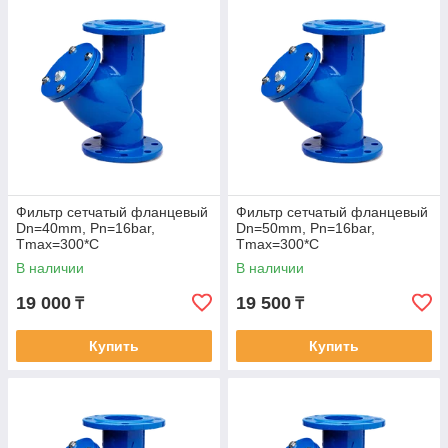
среды контактируют при работе.
Основные характеристики:
Рабочая среда: вода систем отопления, ГВС, ХВС, в
том числе питьевая, растворы гликоля до 50%.
Диапазон номинальных диаметров: DN 15- 400.
Присоединение к трубопроводу: фланцевое.
Температура рабочей среды: от -10 до +200°С.
Температура окружающей среды: от -10 до +70°C.
Фильтр сетчатый фланцевый
Фильтр сетчатый фланцевый
Номинальное давление: PN16.
Dn=40mm, Pn=16bar,
Dn=50mm, Pn=16bar,
Испытательное давление: 24 бар.
Tmax=300*C
Tmax=300*C
В наличии
В наличии
19 000
19 500
₸
₸
Купить
Купить